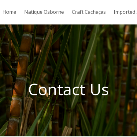
Home
Natique Osborne
Craft Cachaças
Imported 
Contact Us