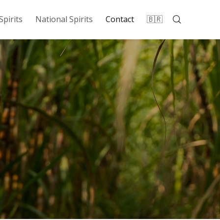
Spirits
National Spirits
Contact
🇧🇷